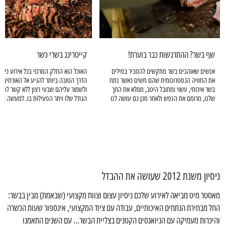
שף בשר? ההתרגשות כבר בוערת!
קייטרינג בשרי כשר
אנשים שאוהבים בשר מתקשים להסביר במילים
האוכל הוא החלק המרכזי בכל אירוע כיום. 
את החוויה הגסטרונומית שהם חשים כאשר נתח
הדרך הטובה ביותר להגיע אל האורחים 
בשר איכותי, עשוי ומתובל היטב, ממלא את החך
ולשמור עליהם שבעי רצון ללא קשר לסוג 
שלנו, מרומם את הנפש ולאחר מכן גם עושה לנו
הגודל שלו ויתר הפעילות בו. למעשה גם
נעים וחמים בבטן. יש משהו בריח של הבשר
שסבלו מאי נוחות או דברים קטנים שהע
הצלוי, הגחלים הלוחשות, המראה המהפנט של
במהלך האירוע יכולים לשכוח מכך בזכות 
האש המרקדת לה על המנגל.
שיוגש באירוע שלכם. על כן קייטרינג בש
מאסטר מיט יהווה עבורכם את הפתרון הט
במקרה כזה והוא מתאים כמעט לכל אירוע
ניסיון משנת 2012 שעושה את ההבדל
מאסטר מיט מביאה לאירוע שלכם ניסיון עצום וצוות מקצועי (שבאמת) מבין בבשר:
החל מבחירת הנתחים האיכותיים, עבודה עם ציוד המקצועי, אינספור שעות הכשרה
והיכרות מעמיקה עם הניואנסים הקטנים בצליית הבשר... עם השנים התאמנו