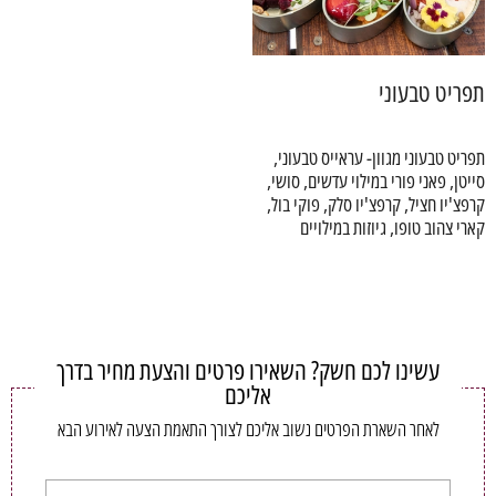
תפריט טבעוני
תפריט טבעוני מגוון- עראייס טבעוני,
סייטן, פאני פורי במילוי עדשים, סושי,
קרפצ'יו חציל, קרפצ'יו סלק, פוקי בול,
קארי צהוב טופו, גיוזות במילויים
השירות כולל כלי אוכל חד פעמי
טבעוניים, ראגו פטריות יער ועוד מגוון
רחב של מנות טבעוניות טעימות
מתאימים ומתכלים, מפיות וכלי הגשה
ומדויקות!
מנות ללא גלוטן לפי דרישה ותיאום
מראש
עשינו לכם חשק? השאירו פרטים והצעת מחיר בדרך
אליכם
לאחר השארת הפרטים נשוב אליכם לצורך התאמת הצעה לאירוע הבא