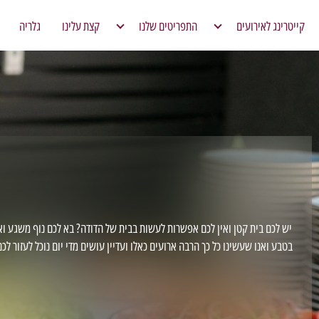
קייטרינג לאירועים
התפריטים שלנו
קצת עלינו
גלריה
קייטרינג לחתונות
תפריטים לדוכנים
קייטרינג לבר / בת מצווה
תפריט גריל ומעשנות
קייטרינג לאירועים עסקיים
חם ללא גריל
קייטרינג בשרי לאירועים
ימי כנס
דוכני מזון לאירועים
טבעוני
יש לכם בית קטן ואין לכם אפשרות לעשות בבית של הדודה? בא לכם נוף משגע וא
תפריטי פינגר פוד
בטבע ואנו שעשינו כל כך הרבה ארועים כאלו ועדיין עושים מדי יום נוכל לעזו