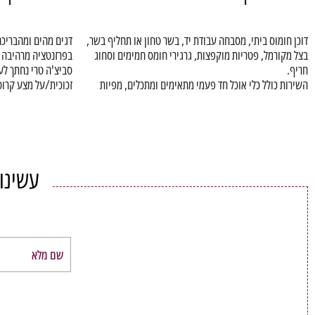
דוכן חומוס ביתי, מסבחה עבודת יד, בשר טחון או תחליף בשר,
דגים מהים ומהבריכה
בצל מקורמל, פטריות מוקפצות, גרגירי חומס חמימים וסחוג
בפרזנטציה מרהיבה
חריף.
סביצ'ה טרי נחתך לע
השירות כולל כלי אוכל חד פעמי מתאימים ומתכלים, מפיות
זכוכית/על מצע קרוסט
וכלי הגשה.
ומבחר סוגי איולי
מתובל ביד אומן לביס
השירות כולל כלי או
עשינו