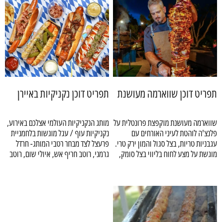
תפריט דוכן שווארמה מעושנת
תפריט דוכן נקניקיות באיירן
שווארמה מעושנת מוקפצת פרונטלית על
מותג הנקניקיות העולמי אצלכם באירוע,
פלנצ'ה לוהטת לעיני האורחים עם
נקניקיות עוף / עגל מוגשות בלחמניית
עגבניות טריות, בצל סגול והמון ירק טרי.
פרעצל לצד מבחר רטבי המותג- חרדל
מוגשת על מצע לחוח בליווי בצל סומק,
גרמני, רוטב חריף אש, איולי שום, רוטב
השירות כולל כלי אוכל חד פעמי
סלט עשבים חמצמץ, טחינה בשלושה
השירות כולל כלי אוכל חד פעמי
עגבניות וקארי ורוטב עגבניות ומנגו.
צבעים ואיולי שיפקה.
מתאימים ומתכלים, מפיות וכלי הגשה.
מתאימים ומתכלים, מפיות וכלי הגשה.