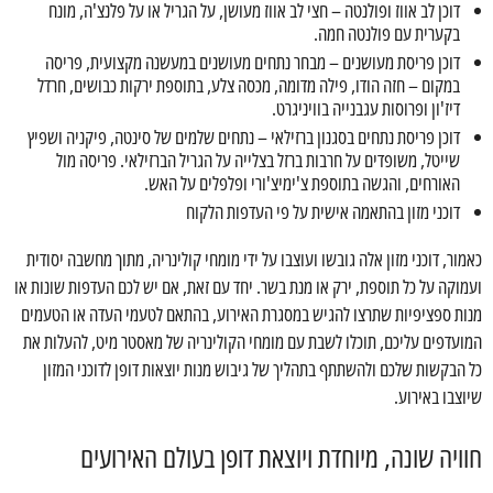
דוכן לב אווז ופולנטה – חצי לב אווז מעושן, על הגריל או על פלנצ'ה, מונח
בקערית עם פולנטה חמה.
דוכן פריסת מעושנים – מבחר נתחים מעושנים במעשנה מקצועית, פריסה
במקום – חזה הודו, פילה מדומה, מכסה צלע, בתוספת ירקות כבושים, חרדל
דיז'ון ופרוסות עגבנייה בוויניגרט.
דוכן פריסת נתחים בסגנון ברזילאי – נתחים שלמים של סינטה, פיקניה ושפיץ
שייטל, משופדים על חרבות ברזל בצלייה על הגריל הברזילאי. פריסה מול
האורחים, והגשה בתוספת צ'ימיצ'ורי ופלפלים על האש.
דוכני מזון בהתאמה אישית על פי העדפות הלקוח
כאמור, דוכני מזון אלה גובשו ועוצבו על ידי מומחי קולינריה, מתוך מחשבה יסודית
ועמוקה על כל תוספת, ירק או מנת בשר. יחד עם זאת, אם יש לכם העדפות שונות או
מנות ספציפיות שתרצו להגיש במסגרת האירוע, בהתאם לטעמי העדה או הטעמים
המועדפים עליכם, תוכלו לשבת עם מומחי הקולינריה של מאסטר מיט, להעלות את
כל הבקשות שלכם ולהשתתף בתהליך של גיבוש מנות יוצאות דופן לדוכני המזון
שיוצבו באירוע.
חוויה שונה, מיוחדת ויוצאת דופן בעולם האירועים