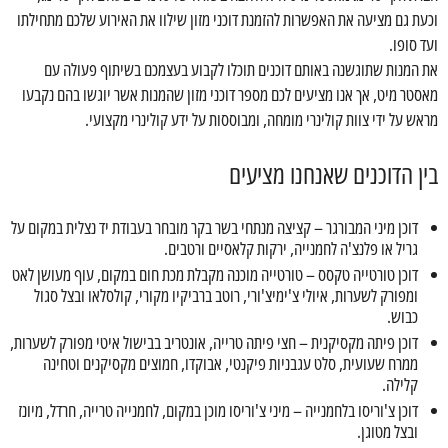
וכעת גם מציעה את האפשרות להזמנת דוכני מזון שילוו את האירוע שלכם מתחילתו
ועד סופו.
את המנות שתוגשנה באותם דוכנים תוכלו לקבוע בעצמכם בשיתוף פעולה עם
מאסטר מיט, אך אנו מציעים לכם מספר דוכני מזון שהמנות אשר יוגשו בהם נקבעו
מראש על ידי צוות קולינרי מומחה, ומבוססות על ידע קולינרי מקצועי.
בין הדוכנים שאנחנו מציעים
דוכן מיני המבורגר – קציצה מנתחי בשר בקר מובחר בעבודת יד נצלית במקום על
גריל או פלנצ'ה לחמנייה, ירקות קלאסיים ורטבים.
דוכן טורטייה טקסס – טורטייה מוכנה מקבלת מכת חום במקום, עוף מעושן לאט
ומפורק לשערות, איולי צ'ימיצ'ורי, רוטב ברביקיו מקורי, קולסלאו ובצל סגול
כבוש.
דוכן פיתה מקסיקנית – חצי פיתה טרייה, אונטריב בבישול איטי מפורק לשערות,
ממרח שעועית, סלט עגבניות פיקנטי, אבוקדו, חמוצים מקסיקנים וטחינה
קלילה.
דוכן צ'וריסו בלחמנייה – מיני צ'וריסו מוכן במקום, לחמנייה טרייה, חרדל, מיונז
ובצל מטוגן.